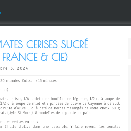
s
ATES CERISES SUCRÉ
 FRANCE & CIE)
bre 5, 2024
: 20 minutes, Cuisson : 15 minutes
nnes)
ates cerises, 1/6 tablette de bouillon de légumes, 1/2 c. à soupe de
(1/2 c. à soupe de miel et 3 pincées de poivre de Cayenne à défaut),
 d’huile d’olive, 1 c. à café de herbes mélangés de votre choix, 60 g
rais (style St Moret), 8 rondelles de baguette de pain
omates cerises en deux.
er l’huile d’olive dans une casserole. Y faire revenir les tomates