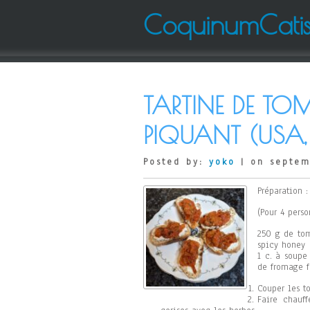
CoquinumCati
TARTINE DE TOM
PIQUANT (USA,
Posted by:
yoko
| on septem
Préparation 
(Pour 4 perso
250 g de tom
spicy honey 
1 c. à soupe
de fromage f
Couper les t
Faire chauff