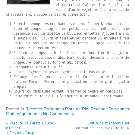
de légumes, 2 c. à soupe de riz rond, 20
cl de crème fraîche, 1 œuf, 1/2 c. à
soupe d’huile végétale, 2 c. à soupe de
chapelure, 1 c. à soupe de beurre, poivre blanc
Peler les courgettes une bande sur deux. Couper la chair en dés.
Peler et couper l’oignon en petits dés. Les mettre dans une
casserole avec la tablette de bouillon émiettée. Ajouter 1 à 2 c.
à soupe d’eau. Couvrir et faire étuver pendant 20 minutes à feu
doux, en remuant de temps en temps, jusqu’à ce que les
courgettes soient cuites.
Pendant ce temps, mettre l’huile dans le fond d’un plat à gratin.
L’étaler avec du papier absorbant. Coller dessus 2 c. à café de
chapelure (partout au fond et aux parois).
Préchauffer le four à 180 °c.
Ecraser légèrement les courgettes dans la casserole.
Mélanger les légumes avec le riz, l’œuf battu et la crème
fraîche. Poivrer. Verser cette préparation dans le plat à gratin
préparé.
Couvrir du chapelure restant. Parsemer le beurre en parcelles.
Faire cuire au four à 180 °c environ 30 minutes. Servir chaud.
Posted in
Recettes Terriennes Plats de Riz
,
Recettes Terriennes
Plats Végétariens
|
No Comments »
«
Velouté de Patate Douce
Gratin de macaronis au
(France)
poireau de Jean-Yves (Italie)
»
« Previous Image