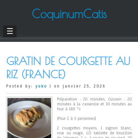
CoquinumCatis
☰
GRATIN DE COURGETTE AU
RIZ (FRANCE)
Posted by:
yoko
| on janvier 25, 2026
Préparation : 20 minutes, Cuisson : 20
minutes à la casserole et 30 minutes au
four à 180 °c
(Pour 2 à 3 personnes)
2 courgettes moyens, 1 oignon blanc,
rose ou rouge, 1/2 tablette de bouillon