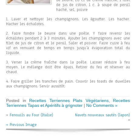
de beurre, 20 cl de crème fraîche, 1 filet
de jus de citron, 1 c. à soupe de persil
haché, sel, poivre
1. Laver et nettoyer les champignons. Les égoutter. Les hacher.
Hacher les échalotes.
2. Faire fondre le beurre dans une poêle. Y faire revenir les
échalotes pendant 2 à 3 minutes. Ajouter les champignons avec une
filet de jus de citron et le persil. Saler et poivrer. Faire cuire à feu
vif en remuant de temps en temps jusqu’à évaporation total du
liquide.
3. Verser la crème fraîche dans la poêle. Laisser réduire à feu
moyen. Le mélange doit être épais. Retirer du feu et réserver au
chaud.
4. Faire griller les tranches de pain. Couvrir les toasts de duxelles
aux champignons. Servir aussitôt.
Posted in
Recettes Terriennes Plats Végétariens
,
Recettes
Terriennes Tapas et Apéritifs à grignoter
|
No Comments »
«
Fenouils au Four (Italie)
Navets nouveaux sautés (Japon)
»
« Previous Image