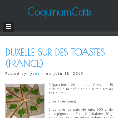
CoquinumCatis
☰
DUXELLE SUR DES TOASTES
(FRANCE)
Posted by:
yoko
| on juin 18, 2010
Préparation : 20 minutes, Cuisson : 15
minutes à la poêle et 7 à 8 minutes au
gril du four
(Pour 4 personnes)
6 tranches de pain de mie, 600 g de
champignons de Paris, 2 échalotes, 30 g