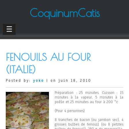
CoquinumCatis
☰
FENOUILS AU FOUR
(ITALIE)
Posted by:
yoko
| on juin 18, 2010
Préparation : 25 minutes, Cuisson : 15
minutes à la vapeur, 5 minutes à la
poêle et 25 minutes au four à 200 °c
(Pour 4 personnes)
8 tranches de bacon (ou jambon sec), 4
grosses bulbes de fenouil (ou 8 petites