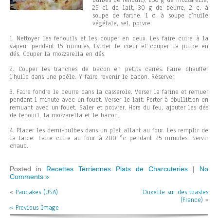
bulbes de fenouil), 250 g de mozzarella,
25 cl de lait, 30 g de beurre, 2 c. à
soupe de farine, 1 c. à soupe d’huile
végétale, sel, poivre
1. Nettoyer les fenouils et les couper en deux. Les faire cuire à la
vapeur pendant 15 minutes. Évider le cœur et couper la pulpe en
dés. Couper la mozzarella en dés.
2. Couper les tranches de bacon en petits carrés. Faire chauffer
l’huile dans une poêle. Y faire revenir le bacon. Réserver.
3. Faire fondre le beurre dans la casserole. Verser la farine et remuer
pendant 1 minute avec un fouet. Verser le lait. Porter à ébullition en
remuant avec un fouet. Saler et poivrer. Hors du feu, ajouter les dés
de fenouil, la mozzarella et le bacon.
4. Placer les demi-bulbes dans un plat allant au four. Les remplir de
la farce. Faire cuire au four à 200 °c pendant 25 minutes. Servir
chaud.
Posted in
Recettes Terriennes Plats de Charcuteries
|
No
Comments »
«
Pancakes (USA)
Duxelle sur des toastes
(France)
»
« Previous Image