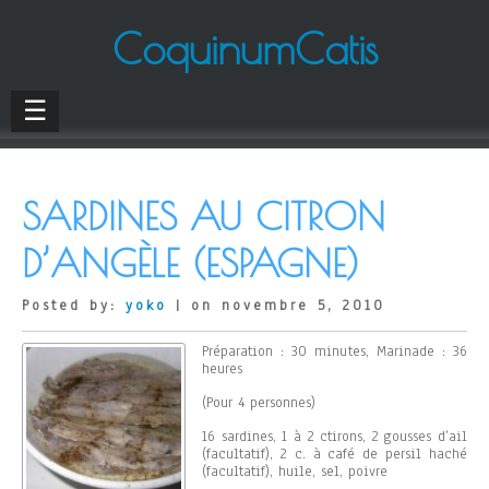
CoquinumCatis
☰
SARDINES AU CITRON
D’ANGÈLE (ESPAGNE)
Posted by:
yoko
| on novembre 5, 2010
Préparation : 30 minutes, Marinade : 36
heures
(Pour 4 personnes)
16 sardines, 1 à 2 ctirons, 2 gousses d’ail
(facultatif), 2 c. à café de persil haché
(facultatif), huile, sel, poivre