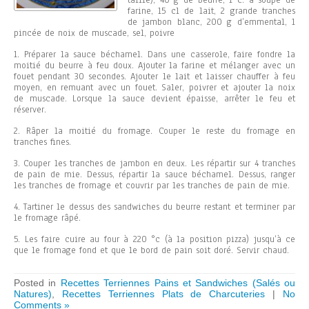
taille), 40 g de beurre, 1 c. à soupe de
farine, 15 cl de lait, 2 grande tranches
de jambon blanc, 200 g d’emmental, 1
pincée de noix de muscade, sel, poivre
1. Préparer la sauce béchamel. Dans une casserole, faire fondre la
moitié du beurre à feu doux. Ajouter la farine et mélanger avec un
fouet pendant 30 secondes. Ajouter le lait et laisser chauffer à feu
moyen, en remuant avec un fouet. Saler, poivrer et ajouter la noix
de muscade. Lorsque la sauce devient épaisse, arrêter le feu et
réserver.
2. Râper la moitié du fromage. Couper le reste du fromage en
tranches fines.
3. Couper les tranches de jambon en deux. Les répartir sur 4 tranches
de pain de mie. Dessus, répartir la sauce béchamel. Dessus, ranger
les tranches de fromage et couvrir par les tranches de pain de mie.
4. Tartiner le dessus des sandwiches du beurre restant et terminer par
le fromage râpé.
5. Les faire cuire au four à 220 °c (à la position pizza) jusqu’à ce
que le fromage fond et que le bord de pain soit doré. Servir chaud.
Posted in
Recettes Terriennes Pains et Sandwiches (Salés ou
Natures)
,
Recettes Terriennes Plats de Charcuteries
|
No
Comments »