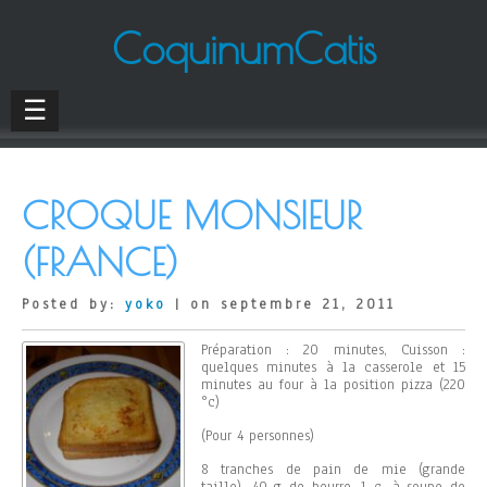
CoquinumCatis
☰
CROQUE MONSIEUR
(FRANCE)
Posted by:
yoko
| on septembre 21, 2011
Préparation : 20 minutes, Cuisson :
quelques minutes à la casserole et 15
minutes au four à la position pizza (220
°c)
(Pour 4 personnes)
8 tranches de pain de mie (grande