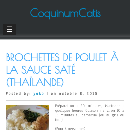
CoquinumCatis
☰
BROCHETTES DE POULET À
LA SAUCE SATÉ
(THAÏLANDE)
Posted by:
yoko
| on octobre 8, 2015
Préparation : 20 minutes, Marinade :
quelques heures, Cuisson : environ 10 à
15 minutes au barbecue (ou au gril du
four)
(Pour 4 personnes)