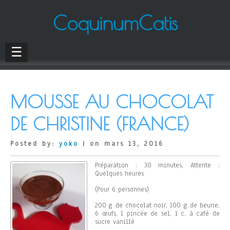
CoquinumCatis
☰
MOUSSE AU CHOCOLAT
DE CHRISTINE (FRANCE)
Posted by:
yoko
| on mars 13, 2016
Préparation : 30 minutes, Attente :
Quelques heures
(Pour 6 personnes)
200 g de chocolat noir, 100 g de beurre,
6 œufs, 1 pincée de sel, 1 c. à café de
sucre vanillé