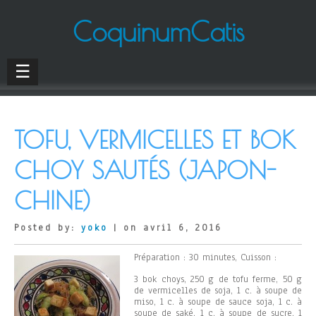
CoquinumCatis
☰
TOFU, VERMICELLES ET BOK
CHOY SAUTÉS (JAPON-
CHINE)
Posted by:
yoko
| on avril 6, 2016
Préparation : 30 minutes, Cuisson :
3 bok choys, 250 g de tofu ferme, 50 g
de vermicelles de soja, 1 c. à soupe de
miso, 1 c. à soupe de sauce soja, 1 c. à
soupe de saké, 1 c. à soupe de sucre, 1