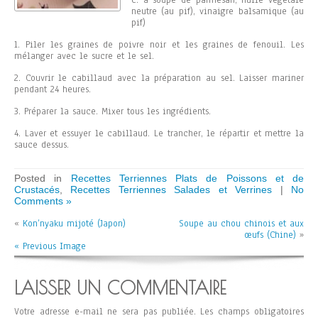
c. à soupe de parmesan, huile végétale
neutre (au pif), vinaigre balsamique (au
pif)
1. Piler les graines de poivre noir et les graines de fenouil. Les
mélanger avec le sucre et le sel.
2. Couvrir le cabillaud avec la préparation au sel. Laisser mariner
pendant 24 heures.
3. Préparer la sauce. Mixer tous les ingrédients.
4. Laver et essuyer le cabillaud. Le trancher, le répartir et mettre la
sauce dessus.
Posted in
Recettes Terriennes Plats de Poissons et de
Crustacés
,
Recettes Terriennes Salades et Verrines
|
No
Comments »
«
Kon’nyaku mijoté (Japon)
Soupe au chou chinois et aux
œufs (Chine)
»
« Previous Image
LAISSER UN COMMENTAIRE
Votre adresse e-mail ne sera pas publiée.
Les champs obligatoires