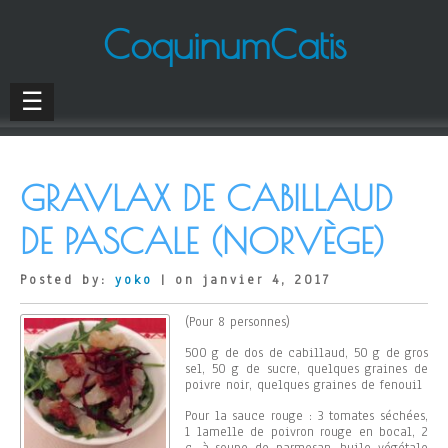
CoquinumCatis
☰
GRAVLAX DE CABILLAUD
DE PASCALE (NORVÈGE)
Posted by:
yoko
| on janvier 4, 2017
(Pour 8 personnes)
500 g de dos de cabillaud, 50 g de gros
sel, 50 g de sucre, quelques graines de
poivre noir, quelques graines de fenouil
Pour la sauce rouge : 3 tomates séchées,
1 lamelle de poivron rouge en bocal, 2