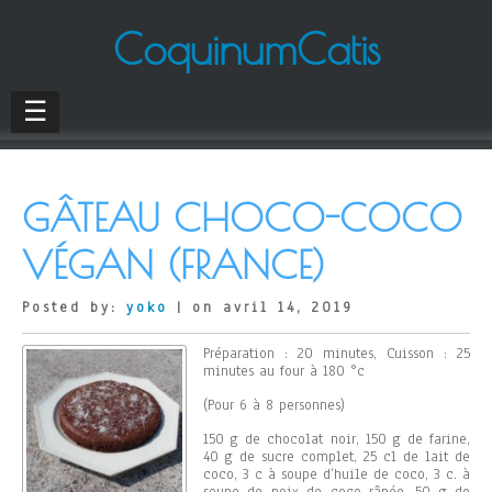
CoquinumCatis
☰
GÂTEAU CHOCO-COCO
VÉGAN (FRANCE)
Posted by:
yoko
| on avril 14, 2019
Préparation : 20 minutes, Cuisson : 25
minutes au four à 180 °c
(Pour 6 à 8 personnes)
150 g de chocolat noir, 150 g de farine,
40 g de sucre complet, 25 cl de lait de
coco, 3 c à soupe d’huile de coco, 3 c. à