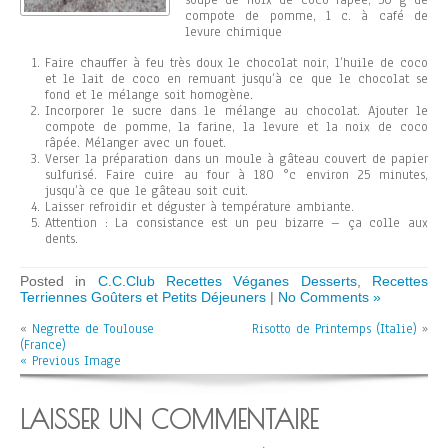
soupe de noix de coco râpée, 50 g de
compote de pomme, 1 c. à café de
levure chimique
Faire chauffer à feu très doux le chocolat noir, l’huile de coco
et le lait de coco en remuant jusqu’à ce que le chocolat se
fond et le mélange soit homogène.
Incorporer le sucre dans le mélange au chocolat. Ajouter le
compote de pomme, la farine, la levure et la noix de coco
râpée. Mélanger avec un fouet.
Verser la préparation dans un moule à gâteau couvert de papier
sulfurisé. Faire cuire au four à 180 °c environ 25 minutes,
jusqu’à ce que le gâteau soit cuit.
Laisser refroidir et déguster à température ambiante.
Attention : La consistance est un peu bizarre – ça colle aux
dents.
Posted in
C.C.Club Recettes Véganes Desserts
,
Recettes
Terriennes Goûters et Petits Déjeuners
|
No Comments »
«
Negrette de Toulouse
Risotto de Printemps (Italie)
»
(France)
« Previous Image
LAISSER UN COMMENTAIRE