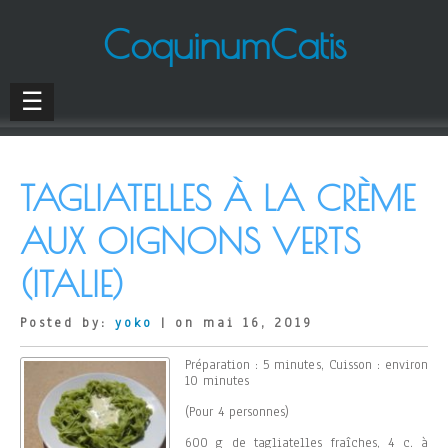
CoquinumCatis
☰
TAGLIATELLES À LA CRÈME
AUX OIGNONS VERTS
(ITALIE)
Posted by:
yoko
| on mai 16, 2019
Préparation : 5 minutes, Cuisson : environ
10 minutes
(Pour 4 personnes)
600 g de tagliatelles fraîches, 4 c. à