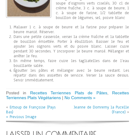
soupe d’oignons verts ciselés, 30 cl de
crème fraîche, 3 c. à soupe de beurre, 1
c. à soupe de farine, 1/2 tablette de
bouillon de légumes, sel, poivre blanc
Malaxer 1 c. à soupe de beurre et la farine pour préparer le
beurre manié. Réserver.
Dans une petite casserole, verser la crème fraîche et la tablette
de bouillon émiettée. Porter à ébullition. Baisser le feu et
ajouter les oignons verts et du poivre blanc. Laisser cuire
pendant 30 secondes. Y incorporer le beurre manié. Mélanger et
arrêter le feu.
En même temps, faire cuire les tagliatelles dans de l’eau
bouillante salée.
Égoutter les pâtes et mélanger avec le beurre restant. Les
répartir dans des assiettes de service. Verser la sauce dessus.
Servir immédiatement.
Posted in
Recettes Terriennes Plats de Pâtes
,
Recettes
Terriennes Plats Végétariens
|
No Comments »
«
Ertsoup de Françoise (Pays
Jeanne de Domremy la Pucelle
Bas)
(France)
»
« Previous Image
LAISSER UN COMMENTAIRE