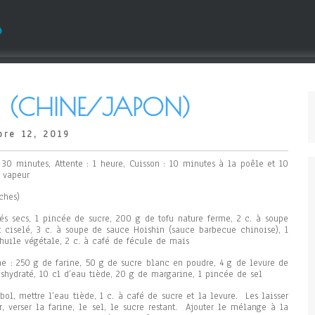
s
U (CHINE/JAPON)
re 12, 2019
: 30 minutes, Attente : 1 heure, Cuisson : 10 minutes à la poêle et 10
 vapeur
ches)
kés secs, 1 pincée de sucre, 200 g de tofu nature ferme, 2 c. à soupe
t ciselé, 3 c. à soupe de sauce Hoishin (sauce barbecue chinoise), 1
’huile végétale, 2 c. à café de fécule de maïs
he : 250 g de farine, 50 g de sucre blanc en poudre, 4 g de levure de
shydraté, 10 cl d’eau tiède, 20 g de margarine, 1 pincée de sel
bol, mettre l’eau tiède, 1 c. à café de sucre et la levure. Les laisser
, verser la farine, le sel, le sucre restant. Ajouter le mélange à la