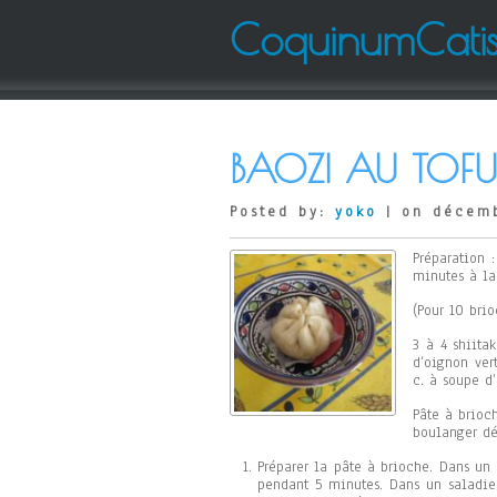
CoquinumCati
BAOZI AU TOF
Posted by:
yoko
| on décemb
Préparation 
minutes à la
(Pour 10 brio
3 à 4 shiita
d’oignon ver
c. à soupe d
Pâte à brioc
boulanger dé
Préparer la pâte à brioche. Dans un 
pendant 5 minutes. Dans un saladier