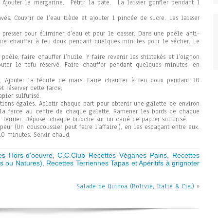
jouter la margarine. Pétrir la pâte. La laisser gonfler pendant 1
vés. Couvrir de l’eau tiède et ajouter 1 pincée de sucre. Les laisser
e presser pour éliminer d’eau et pour le casser. Dans une poêle anti-
aire chauffer à feu doux pendant quelques minutes pour le sécher. Le
poêle, faire chauffer l’huile. Y faire revenir les shiitakés et l’oignon
uter le tofu réservé. Faire chauffer pendant quelques minutes, en
. Ajouter la fécule de maïs. Faire chauffer à feu doux pendant 30
t réserver cette farce.
pier sulfurisé.
tions égales. Aplatir chaque part pour obtenir une galette de environ
la farce au centre de chaque galette. Ramener les bords de chaque
r fermer. Déposer chaque brioche sur un carré de papier sulfurisé.
peur (Un couscoussier peut faire l’affaire.), en les espaçant entre eux.
10 minutes. Servir chaud.
s Hors-d'oeuvre
,
C.C.Club Recettes Véganes Pains
,
Recettes
s ou Natures)
,
Recettes Terriennes Tapas et Apéritifs à grignoter
Salade de Quinoa (Bolivie, Italie & Cie.)
»