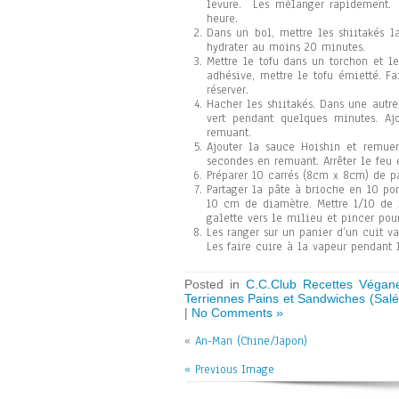
levure. Les mélanger rapidement. A
heure.
Dans un bol, mettre les shiitakés la
hydrater au moins 20 minutes.
Mettre le tofu dans un torchon et l
adhésive, mettre le tofu émietté. F
réserver.
Hacher les shiitakés. Dans une autre 
vert pendant quelques minutes. Ajo
remuant.
Ajouter la sauce Hoishin et remuer
secondes en remuant. Arrêter le feu e
Préparer 10 carrés (8cm x 8cm) de pa
Partager la pâte à brioche en 10 por
10 cm de diamètre. Mettre 1/10 de 
galette vers le milieu et pincer pou
Les ranger sur un panier d’un cuit va
Les faire cuire à la vapeur pendant 
Posted in
C.C.Club Recettes Végane
Terriennes Pains et Sandwiches (Salé
|
No Comments »
«
An-Man (Chine/Japon)
« Previous Image