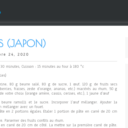
s
S (JAPON)
re 24, 2020
: 30 minutes, Cuisson : 15 minutes au four à 180 °c
ies)
ine, 80 g beurre salé, 80 g de sucre, 1 œuf, 120 g de fruits secs
anberries, fraises, zeste d’orange, ananas, etc.) macérés au rhum, 50 g
de votre choix (orange amère, cassis, cerises, etc.), 1 jaune d’œuf
beurre ramolli et le sucre. Incorporer l’œuf mélanger. Ajouter la
en mélanger avec un fouet.
âte en 2 portions égales. Etaler 1 portion de pâte en carré de 20 cm
re. Parsemer des fruits confits au rhum.
e en carré de 20 cm de côté. La mettre sur la première carré de pâte.