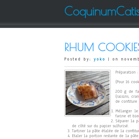
CoquinumCati
RHUM COOKIE
Posted by:
yoko
| on novemb
Préparation 
(Pour 16 cook
200 g de far
(raisins, cr
de confiture 
Mélanger le 
farine et bi
Séparer la p
de côté sur du papier sulfurisé.
Tartiner la pâte étalée de la confitu
Etaler la portion restante de la pât