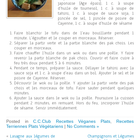
japonaise (Age épais), 1 c. à soupe
d’huile de tournesol, 1 c. à soupe de
tahini, 1 c. à soupe de sauce soja, 1
pincée de sel, 1 pincée de poivre de
Cayenne, 1 c. à soupe d’huile de sésame
Faire blanchir le tofu dans de l’eau bouillante pendant 1
minute. L’égoutter et le couper en morceaux. Réserver.
Séparer la partir verte et la partie blanche des pak chois. Les
couper en morceaux.
Faire chauffer l’huile dans un wok ou dans une poêle. Y faire
revenir la partir blanche de pak chois. Couvrir et faire cuire à
feu très doux pendant 5 à 6 minutes.
Pendant ce temps, préparer la sauce. Délayer le tahini avec la
sauce soja et 1 c. à soupe d’eau dans un bol. Ajouter le sel et le
poivre de Cayenne. Réserver.
Découvrir le wok ou la poêle. Y ajouter la partir verte des pak
chois et les morceaux de tofu. Faire sauter pendant quelques
minutes.
Ajouter la sauce dans le wok ou la poêle. Poursuivre la cuisson
pendant 2 minutes, en remuant. Hors du feu, incorporer l’huile
de sésame. Servir immédiatement.
Posted in
C.C.Club Recettes Véganes Plats
,
Recettes
Terriennes Plats Végétariens
|
No Comments »
«
Lasagne aux légumes de
Champignons et Légumes