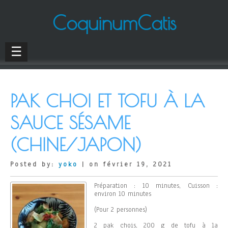
CoquinumCatis
☰
PAK CHOI ET TOFU À LA
SAUCE SÉSAME
(CHINE/JAPON)
Posted by:
yoko
| on février 19, 2021
Préparation : 10 minutes, Cuisson :
environ 10 minutes
(Pour 2 personnes)
2 pak chois, 200 g de tofu à la