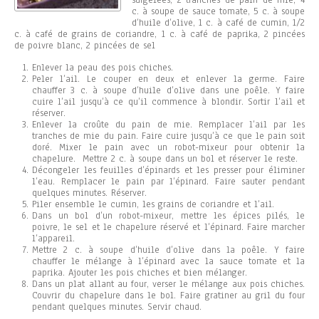
surgelées, 2 tranches de pain de mie, 4
c. à soupe de sauce tomate, 5 c. à soupe
d’huile d’olive, 1 c. à café de cumin, 1/2
c. à café de grains de coriandre, 1 c. à café de paprika, 2 pincées
de poivre blanc, 2 pincées de sel
Enlever la peau des pois chiches.
Peler l’ail. Le couper en deux et enlever la germe. Faire
chauffer 3 c. à soupe d’huile d’olive dans une poêle. Y faire
cuire l’ail jusqu’à ce qu’il commence à blondir. Sortir l’ail et
réserver.
Enlever la croûte du pain de mie. Remplacer l’ail par les
tranches de mie du pain. Faire cuire jusqu’à ce que le pain soit
doré. Mixer le pain avec un robot-mixeur pour obtenir la
chapelure. Mettre 2 c. à soupe dans un bol et réserver le reste.
Décongeler les feuilles d’épinards et les presser pour éliminer
l’eau. Remplacer le pain par l’épinard. Faire sauter pendant
quelques minutes. Réserver.
Piler ensemble le cumin, les grains de coriandre et l’ail.
Dans un bol d’un robot-mixeur, mettre les épices pilés, le
poivre, le sel et le chapelure réservé et l’épinard. Faire marcher
l’appareil.
Mettre 2 c. à soupe d’huile d’olive dans la poêle. Y faire
chauffer le mélange à l’épinard avec la sauce tomate et la
paprika. Ajouter les pois chiches et bien mélanger.
Dans un plat allant au four, verser le mélange aux pois chiches.
Couvrir du chapelure dans le bol. Faire gratiner au gril du four
pendant quelques minutes. Servir chaud.