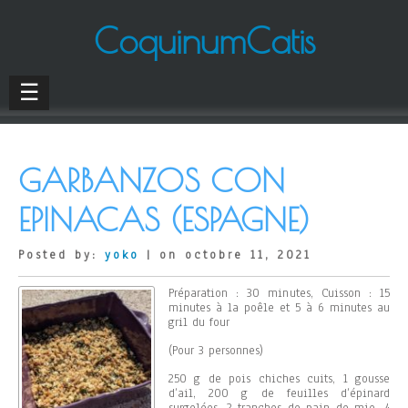
CoquinumCatis
☰
GARBANZOS CON
EPINACAS (ESPAGNE)
Posted by:
yoko
| on octobre 11, 2021
Préparation : 30 minutes, Cuisson : 15
minutes à la poêle et 5 à 6 minutes au
gril du four
(Pour 3 personnes)
250 g de pois chiches cuits, 1 gousse
d’ail, 200 g de feuilles d’épinard