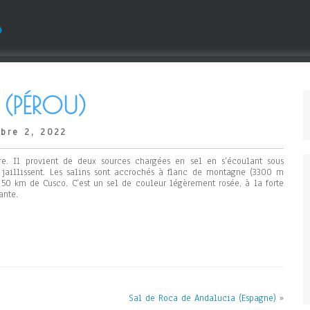
s
(PÉROU)
bre 2, 2022
re. Il provient de deux sources chargées en sel en s’écoulant sous
s jaillissent. Les salins sont accrochés à flanc de montagne (3300 m
à 50 km de Cusco. C’est un sel de couleur légèrement rosée, à la forte
ante.
Sal de Roca de Andalucia (Espagne)
»