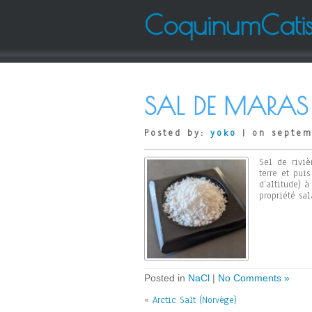
CoquinumCati
SAL DE MARAS 
Posted by:
yoko
| on septem
Sel de riviè
terre et pui
d’altitude) 
propriété sal
Posted in
NaCl
|
No Comments »
«
Arctic Salt (Norvège)