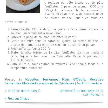
1 rouleau de pâte brisée ou de pâte
feuilletée, 1 pavé de saumon (100 g à
125 g), 1 c. à soupe d’huile de tournesol,
3 œufs, 10 cl de bisque de homard, 10 cl
de crème fraîche, quelques tours de
poivre blanc, sel
Faire chauffer l’huile dans une poêle. Y faire cuire le pavé de
saumon, en retournant à mi-cuisson.
Enlever la peau de saumon. Emietter la chair.
Battre les œufs dans un saladier. Ajouter la crème fraîche, la
bisque de homard, la chair de saumon, du sel et du poivre.
Préchauffer le four à 200 °c.
Etaler la pâte brisée ou la pâte feuilletée dans un moule à
tarte. Piquer le fond avec une fourchette. Verser la préparation
aux œufs dessus.
Faire cuire au four environ 20 minutes. Servir chaud, tiède ou à
température ambiante.
Posted in
Recettes Terriennes Plats d'Oeufs
,
Recettes
Terriennes Plats de Poissons et de Crustacés
|
No Comments »
«
Tania de Hania (Grèce)
Omelette à la Trompette de la
Mort (France)
»
« Previous Image