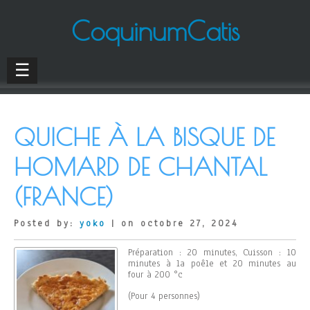
CoquinumCatis
☰
QUICHE À LA BISQUE DE
HOMARD DE CHANTAL
(FRANCE)
Posted by:
yoko
| on octobre 27, 2024
Préparation : 20 minutes, Cuisson : 10
minutes à la poêle et 20 minutes au
four à 200 °c
(Pour 4 personnes)