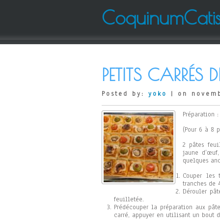
CoquinumCati
PETITS CARRÉS D
Posted by:
yoko
| on novemb
Préparation 
(Pour 6 à 8 
2 pâtes feui
jaune d’œuf,
quelques anc
Couper les 
tranches de 
Dérouler pât
feuilletée.
Prédécouper la préparation aux pât
carré, appuyer en utilisant un bout 