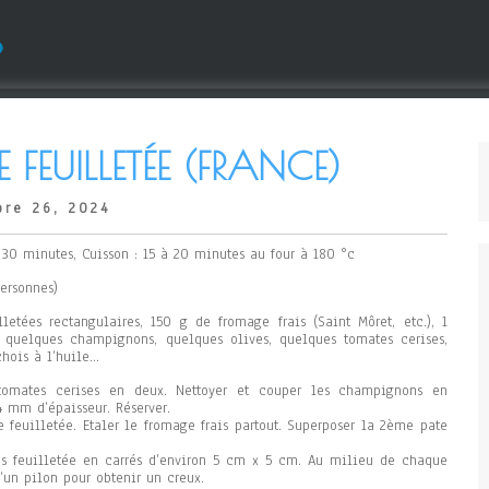
s
E FEUILLETÉE (FRANCE)
re 26, 2024
: 30 minutes, Cuisson : 15 à 20 minutes au four à 180 °c
personnes)
lletées rectangulaires, 150 g de fromage frais (Saint Môret, etc.), 1
 quelques champignons, quelques olives, quelques tomates cerises,
hois à l’huile…
tomates cerises en deux. Nettoyer et couper les champignons en
4 mm d’épaisseur. Réserver.
e feuilletée. Etaler le fromage frais partout. Superposer la 2ème pate
es feuilletée en carrés d’environ 5 cm x 5 cm. Au milieu de chaque
d’un pilon pour obtenir un creux.