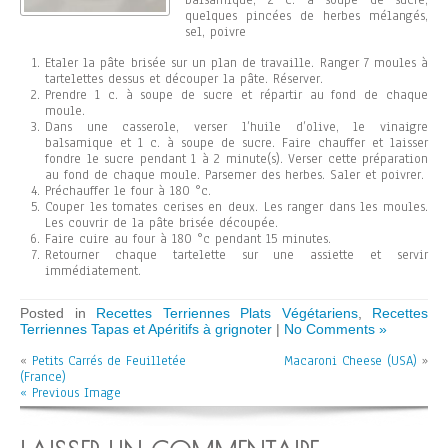
balsamique, 2 c. à soupe de sucre,
quelques pincées de herbes mélangés,
sel, poivre
Etaler la pâte brisée sur un plan de travaille. Ranger 7 moules à
tartelettes dessus et découper la pâte. Réserver.
Prendre 1 c. à soupe de sucre et répartir au fond de chaque
moule.
Dans une casserole, verser l’huile d’olive, le vinaigre
balsamique et 1 c. à soupe de sucre. Faire chauffer et laisser
fondre le sucre pendant 1 à 2 minute(s). Verser cette préparation
au fond de chaque moule. Parsemer des herbes. Saler et poivrer.
Préchauffer le four à 180 °c.
Couper les tomates cerises en deux. Les ranger dans les moules.
Les couvrir de la pâte brisée découpée.
Faire cuire au four à 180 °c pendant 15 minutes.
Retourner chaque tartelette sur une assiette et servir
immédiatement.
Posted in
Recettes Terriennes Plats Végétariens
,
Recettes
Terriennes Tapas et Apéritifs à grignoter
|
No Comments »
«
Petits Carrés de Feuilletée
Macaroni Cheese (USA)
»
(France)
« Previous Image