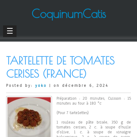
CoquinumCatis
☰
TARTELETTE DE TOMATES
CERISES (FRANCE)
Posted by:
yoko
| on décembre 6, 2024
Préparation : 20 minutes, Cuisson : 15
minutes au four à 180 °c
(Pour 7 tartelettes)
1 rouleau de pâte brisée, 350 g de
tomates cerises, 2 c. à soupe d’huile
d’olive, 1 c. à soupe de vinaigre