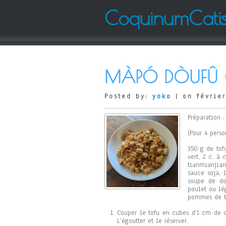
CoquinumCati
MÀPÓ DÒUFÛ (
Posted by:
yoko
| on février
Préparation :
(Pour 4 perso
350 g de tof
vert, 2 c. à
tianmianjian
sauce soja, 
soupe de do
poulet ou lé
pommes de te
Couper le tofu en cubes d’1 cm de c
L’égoutter et le réserver.