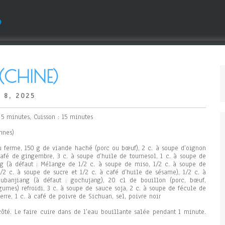
s
CHINE)
 8, 2025
 5 minutes, Cuisson : 15 minutes
nnes)
u ferme, 150 g de viande haché (porc ou bœuf), 2 c. à soupe d’oignon
 café de gingembre, 3 c. à soupe d’huile de tournesol, 1 c. à soupe de
g (à défaut : Mélange de 1/2 c. à soupe de miso, 1/2 c. à soupe de
1/2 c. à soupe de sucre et 1/2 c. à café d’huile de sésame), 1/2 c. à
ubanjiang (à défaut : gochujang), 20 cl de bouillon (porc, bœuf,
gumes) refroidi, 3 c. à soupe de sauce soja, 2 c. à soupe de fécule de
rre, 1 c. à café de poivre de Sichuan, sel, poivre noir
ôté. Le faire cuire dans de l’eau bouillante salée pendant 1 minute.