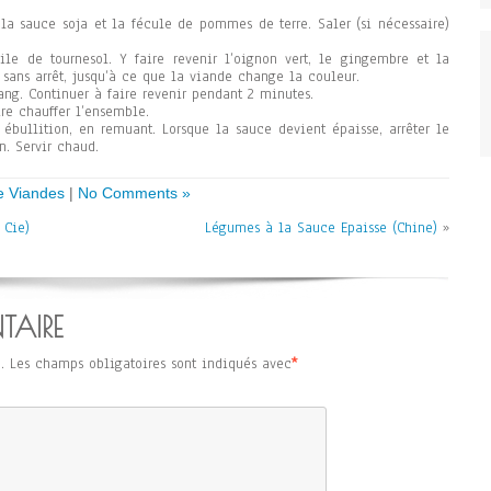
la sauce soja et la fécule de pommes de terre. Saler (si nécessaire)
ile de tournesol. Y faire revenir l’oignon vert, le gingembre et la
ans arrêt, jusqu’à ce que la viande change la couleur.
ang. Continuer à faire revenir pendant 2 minutes.
ire chauffer l’ensemble.
à ébullition, en remuant. Lorsque la sauce devient épaisse, arrêter le
. Servir chaud.
e Viandes
|
No Comments »
 Cie)
Légumes à la Sauce Epaisse (Chine)
»
TAIRE
.
Les champs obligatoires sont indiqués avec
*