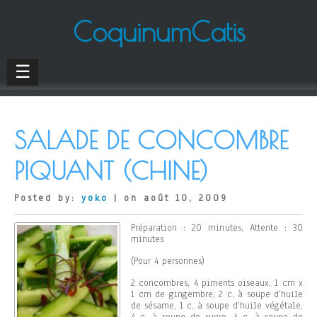
CoquinumCatis
☰
SALADE DE CONCOMBRE
PIQUANT (CHINE)
Posted by:
yoko
| on août 10, 2009
Préparation : 20 minutes, Attente : 30
minutes
(Pour 4 personnes)
2 concombres, 4 piments oiseaux, 1 cm x
1 cm de gingembre, 2 c. à soupe d’huile
de sésame, 1 c. à soupe d’huile végétale,