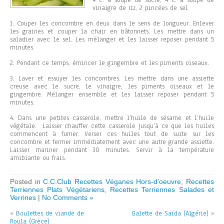
4 c. à soupe de sucre, 4 c. à soupe de
vinaigre de riz, 2 pincées de sel
1. Couper les concombre en deux dans le sens de longueur. Enlever
les graines et couper la chair en bâtonnets. Les mettre dans un
saladier avec le sel. Les mélanger et les laisser reposer pendant 5
minutes.
2. Pendant ce temps, émincer le gingembre et les piments oiseaux.
3. Laver et essuyer les concombres. Les mettre dans une assiette
creuse avec le sucre, le vinaigre, les piments oiseaux et le
gingembre. Mélanger ensemble et les laisser reposer pendant 5
minutes.
4. Dans une petites casserole, mettre l’huile de sésame et l’huile
végétale. Laisser chauffer cette casserole jusqu’à ce que les huiles
commencent à fumer. Verser ces huiles tout de suite sur les
concombre et fermer immédiatement avec une autre grande assiette.
Laisser mariner pendant 30 minutes. Servir à la température
amibiante ou frais.
Posted in
C.C.Club Recettes Véganes Hors-d'oeuvre
,
Recettes
Terriennes Plats Végétariens
,
Recettes Terriennes Salades et
Verrines
|
No Comments »
«
Boulettes de viande de
Galette de Saïda (Algérie)
»
Roula (Grèce)