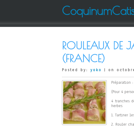
CoquinumCati
ROULEAUX DE J
(FRANCE)
Posted by:
yoko
| on octobr
Préparation 
(Pour 4 perso
4 tranches d
herbes
1. Tartiner l
2. Rouler ch