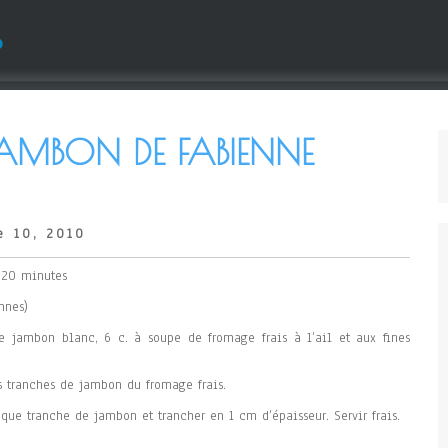
s
AMBON DE FABIENNE
e 10, 2010
: 20 minutes
nnes)
e jambon blanc, 6 c. à soupe de fromage frais à l’ail et aux fines
es tranches de jambon du fromage frais.
aque tranche de jambon et trancher en 1 cm d’épaisseur. Servir frais.