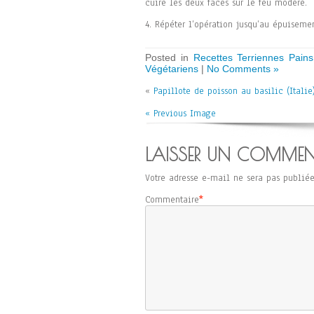
cuire les deux faces sur le feu modéré.
4. Répéter l’opération jusqu’au épuisemen
Posted in
Recettes Terriennes Pain
Végétariens
|
No Comments »
«
Papillote de poisson au basilic (Italie
« Previous Image
LAISSER UN COMMEN
Votre adresse e-mail ne sera pas publiée
Commentaire
*