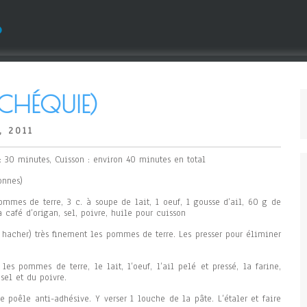
s
CHÉQUIE)
, 2011
: 30 minutes, Cuisson : environ 40 minutes en total
onnes)
mmes de terre, 3 c. à soupe de lait, 1 oeuf, 1 gousse d’ail, 60 g de
 à café d’origan, sel, poivre, huile pour cuisson
u hacher) très finement les pommes de terre. Les presser pour éliminer
les pommes de terre, le lait, l’oeuf, l’ail pelé et pressé, la farine,
 sel et du poivre.
e poêle anti-adhésive. Y verser 1 louche de la pâte. L’étaler et faire