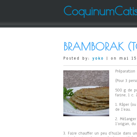
CoquinumCati
BRAMBORAK (T
Posted by:
yoko
| on mai 15
Préparation 
(Pour 3 pers
500 g de po
farine, 1 c.
1. Râper (o
de l’eau.
2. Mélanger 
l’origan, du
3. Faire chauffer un peu d’huile dans un