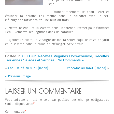
à soupe de sucre blanc, 1 filet de sauce
soja
1. Émincer finement le chou. Peler et
émincer la carotte. Les mettre dans un saladier avec le sel.
Mélanger et laisser toute une nuit au frais.
2. Mettre le chou et la carotte dans un torchon. Presser pour éliminer
l’eau. Remettre les légumes dans un saladier.
3. Ajouter le sucre, le vinaigre de riz, la sauce soja, le zeste de yuzu
et le sésame dans le saladier. Mélanger. Servir frais.
Posted in
C.C.Club Recettes Véganes Hors-d'oeuvre
,
Recettes
Terriennes Salades et Verrines
|
No Comments »
«
Chou sauté au yuzu (Japon)
Chocolat au miel (France)
»
« Previous Image
LAISSER UN COMMENTAIRE
Votre adresse e-mail ne sera pas publiée.
Les champs obligatoires
sont indiqués avec
*
Commentaire
*