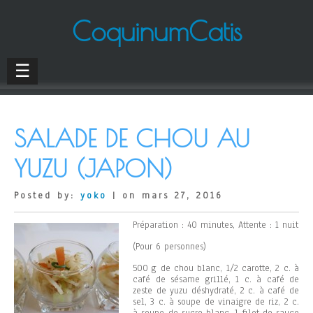
CoquinumCatis
☰
SALADE DE CHOU AU
YUZU (JAPON)
Posted by:
yoko
| on mars 27, 2016
Préparation : 40 minutes, Attente : 1 nuit
(Pour 6 personnes)
500 g de chou blanc, 1/2 carotte, 2 c. à
café de sésame grillé, 1 c. à café de
zeste de yuzu déshydraté, 2 c. à café de
sel, 3 c. à soupe de vinaigre de riz, 2 c.