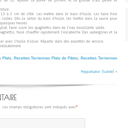
re de riz. Ajouter la purée de piment et la gousse d’ail pelée et
iture.
,5 à 2 cm de côté. Les mettre dans le bain d’huile. Les faire frire
 cuites. Dès la sortie du bain d’huile, les mettre dans la sauce pour
quelques heures.
plat, faire cuire les spaghettis dans de l’eau bouillante salée.
ghettis, faire chauffer rapidement l’escabèche (les aubergines et la
er avec l’huile d’olive. Répartir dans des assiettes de service.
mmédiatement.
 Plats
,
Recettes Terriennes Plats de Pâtes
,
Recettes Terriennes
Pepparkakor (Suède)
»
TAIRE
.
Les champs obligatoires sont indiqués avec
*