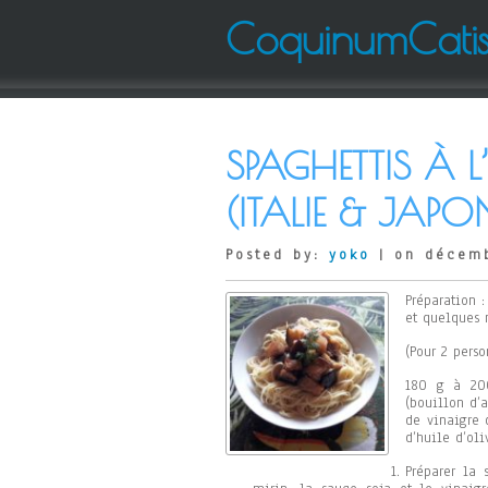
CoquinumCati
SPAGHETTIS À 
(ITALIE & JAPO
Posted by:
yoko
| on décemb
Préparation 
et quelques 
(Pour 2 perso
180 g à 200
(bouillon d’
de vinaigre 
d’huile d’oli
Préparer la 