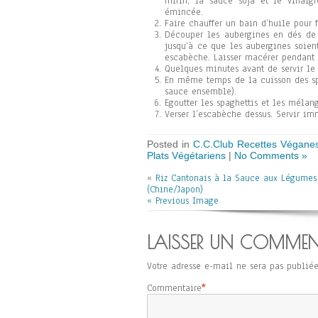
mirin, la sauce soja et le vinaig
émincée.
Faire chauffer un bain d’huile pour fr
Découper les aubergines en dés de 1
jusqu’à ce que les aubergines soient
escabèche. Laisser macérer pendant 
Quelques minutes avant de servir le 
En même temps de la cuisson des spa
sauce ensemble).
Egoutter les spaghettis et les mélang
Verser l’escabèche dessus. Servir i
Posted in
C.C.Club Recettes Véganes
Plats Végétariens
|
No Comments »
«
Riz Cantonais à la Sauce aux Légumes
(Chine/Japon)
« Previous Image
LAISSER UN COMMEN
Votre adresse e-mail ne sera pas publiée
Commentaire
*