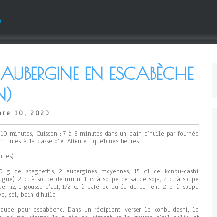
s
L’AUBERGINE EN ESCABÈCHE
N)
re 10, 2020
: 10 minutes, Cuisson : 7 à 8 minutes dans un bain d’huile par fournée
minutes à la casserole, Attente : quelques heures
nnes)
 g de spaghettis, 2 aubergines moyennes, 15 cl de konbu-dashi
algue), 2 c. à soupe de mirin, 1 c. à soupe de sauce soja, 2 c. à soupe
de riz, 1 gousse d’ail, 1/2 c. à café de purée de piment, 2 c. à soupe
ve, sel, bain d’huile
sauce pour escabèche. Dans un récipient, verser le konbu-dashi, le