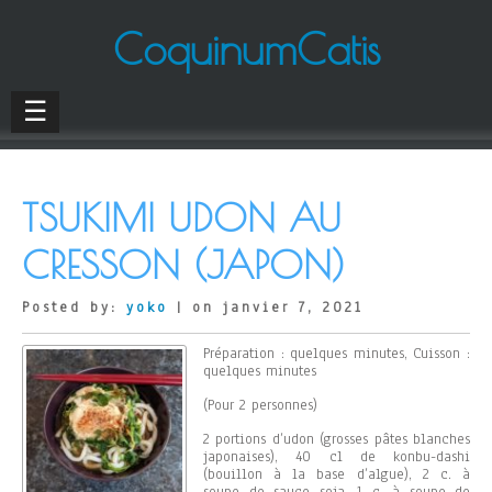
CoquinumCatis
☰
TSUKIMI UDON AU
CRESSON (JAPON)
Posted by:
yoko
| on janvier 7, 2021
Préparation : quelques minutes, Cuisson :
quelques minutes
(Pour 2 personnes)
2 portions d’udon (grosses pâtes blanches
japonaises), 40 cl de konbu-dashi
(bouillon à la base d’algue), 2 c. à