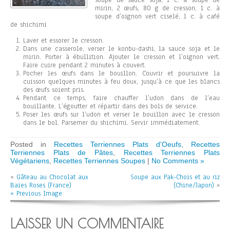
soupe de sauce soja, 1 c. à soupe de
mirin, 2 œufs, 80 g de cresson, 1 c. à
soupe d’oignon vert ciselé, 1 c. à café
de shichimi
Laver et essorer le cresson.
Dans une casserole, verser le konbu-dashi, la sauce soja et le
mirin. Porter à ébullition. Ajouter le cresson et l’oignon vert.
Faire cuire pendant 2 minutes à couvert.
Pocher les œufs dans le bouillon. Couvrir et poursuivre la
cuisson quelques minutes à feu doux, jusqu’à ce que les blancs
des œufs soient pris.
Pendant ce temps, faire chauffer l’udon dans de l’eau
bouillante. L’égoutter et répartir dans des bols de service.
Poser les œufs sur l’udon et verser le bouillon avec le cresson
dans le bol. Parsemer du shichimi. Servir immédiatement.
Posted in
Recettes Terriennes Plats d'Oeufs
,
Recettes
Terriennes Plats de Pâtes
,
Recettes Terriennes Plats
Végétariens
,
Recettes Terriennes Soupes
|
No Comments »
«
Gâteau au Chocolat aux
Soupe aux Pak-Chois et au riz
Baies Roses (France)
(Chine/Japon)
»
« Previous Image
LAISSER UN COMMENTAIRE