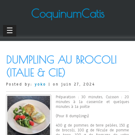
CoquinumCatis
☰
DUMPLING AU BROCOLI
(ITALIE & CIE)
Posted by:
yoko
| on juin 27, 2024
Préparation : 30 minutes, Cuisson : 20
minutes à la casserole et quelques
minutes à la poêle
(Pour 8 dumplings)
400 g de pommes de terre pelées, 150 g
de brocoli, 100 g de fécule de pomme