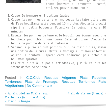
de terre, 100 g de fromage de votre
choix (mozzarella, emmental, comté,
etc.), sel, poivre blanc, huile
Couper le fromage en 8 portions égales.
Couper les pommes de terre en morceaux. Les faire cuire dans
de l’eau bouillante salée pendant 10 minutes. Ajouter le brocoli
séparé en petits bouquets. Poursuivre la cuisson encore 10
minutes.
Egoutter les pommes de terre et le brocoli. Les écraser avec une
fourchette pour obtenir une purée. Saler et poivrer. Ajouter la
fécule de pomme de terre et mélanger.
Séparer la purée en huit portions. Sur une main huilée, étaler
une portion de la purée. Mettre le fromage au milieu et fermer.
Aplatir la boulette. Répéter cette opération pour obtenir 8
boulettes aplaties.
Les faire cuire à la poêle antiadhésive, jusqu’à ce qu’elles
soient dorées. Servir chaud.
Posted in
C.C.Club Recettes Véganes Plats
,
Recettes
Terriennes Plats de Fromage
,
Recettes Terriennes Plats
Végétariens
|
No Comments »
«
Apfelstrudel au Miel et aux
Pheli de Vienne (France)
»
Cranberries (Autriche & Cie)
« Previous Image