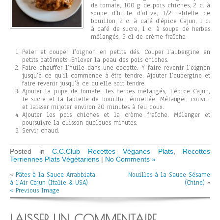
de tomate, 100 g de pois chiches, 2 c. à
soupe d’huile d’olive, 1/2 tablette de
bouillon, 2 c. à café d’épice Cajun, 1 c.
à café de sucre, 1 c. à soupe de herbes
mélangés, 5 cl de crème fraîche
Peler et couper l’oignon en petits dés. Couper l’aubergine en
petits batônnets. Enlever la peau des pois chiches.
Faire chauffer l’huile dans une cocotte. Y faire revenir l’oignon
jusqu’à ce qu’il commence à être tendre. Ajouter l’aubergine et
faire revenir jusqu’à ce qu’elle soit tendre.
Ajouter la pupe de tomate, les herbes mélangés, l’épice Cajun,
le sucre et la tablette de bouillon émiettée. Mélanger, couvrir
et laisser mijoter environ 20 minutes à feu doux.
Ajouter les pois chiches et la crème fraîche. Mélanger et
poursuivre la cuisson quelques minutes.
Servir chaud.
Posted in
C.C.Club Recettes Véganes Plats
,
Recettes
Terriennes Plats Végétariens
|
No Comments »
«
Pâtes à la Sauce Arrabbiata
Nouilles à la Sauce Sésame
à l’Air Cajun (Italie & USA)
(Chine)
»
« Previous Image
LAISSER UN COMMENTAIRE