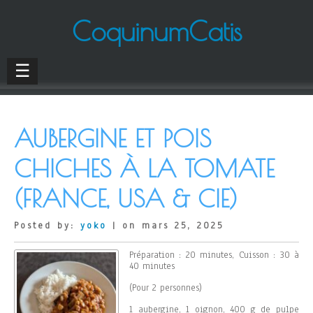
CoquinumCatis
☰
AUBERGINE ET POIS
CHICHES À LA TOMATE
(FRANCE, USA & CIE)
Posted by:
yoko
| on mars 25, 2025
Préparation : 20 minutes, Cuisson : 30 à
40 minutes
(Pour 2 personnes)
1 aubergine, 1 oignon, 400 g de pulpe