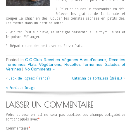
de sel, 1 pincée de poivre blanc moulu
1. Peler et couper le concombre en dés.
Enlever les graines de la tomate et
couper la chair en dés. Couper les tomates séchées en petits dés.
Les mettre dans un petit saladier.
2. Ajouter l’huile d’olive, le vinaigre balsamique, le thym, le sel et
le poivre. Mélanger.
3. Répartir dans des petits verres. Servir frais.
Posted in
C.C.Club Recettes Véganes Hors-d'oeuvre
,
Recettes
Terriennes Plats Végétariens
,
Recettes Terriennes Salades et
Verrines
|
No Comments »
«
Jack de Figeac (France)
Catarina de Fortaleza (Brésil)
»
« Previous Image
LAISSER UN COMMENTAIRE
Votre adresse e-mail ne sera pas publiée.
Les champs obligatoires
sont indiqués avec
*
Commentaire
*