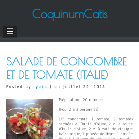
CoquinumCatis
☰
SALADE DE CONCOMBRE
ET DE TOMATE (ITALIE)
Posted by:
yoko
| on juillet 29, 2014
Préparation : 20 minutes
(Pour 2 à 3 personnes)
1/2 concombre, 1 tomate, 2 tomates
séchées à l’huile d’olive, 2 c. à soupe
d’huile d’olive, 2 c. à café de vinaigre
balsamique, 1 pincée de thym, 1 pincée